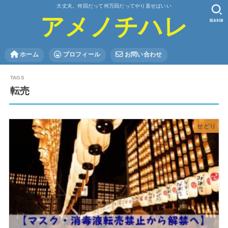
大丈夫。何回だって何万回だってやり直せばいい
アメノチハレ
SEARCH
ホーム
プロフィール
お問い合わせ
転売
せどり