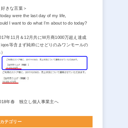
＜好きな言葉＞
f today were the last day of my life,
ould I want to do what I'm about to do today?
2017年11月＆12月共にW月商1000万超え達成
（iqos等含まず純粋にせどりのみワンモールの
み）
2018年春 独立し個人事業主へ
カテゴリー