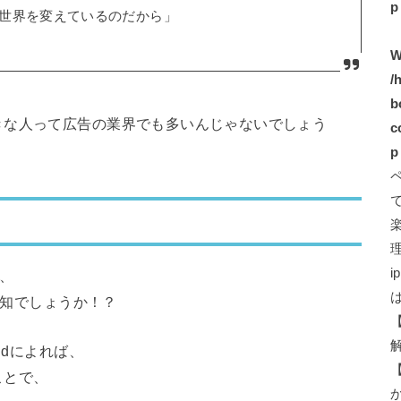
p
世界を変えているのだから」
W
/
b
きな人って広告の業界でも多いんじゃないでしょう
c
p
i
中、
存知でしょうか！？
ldによれば、
ことで、