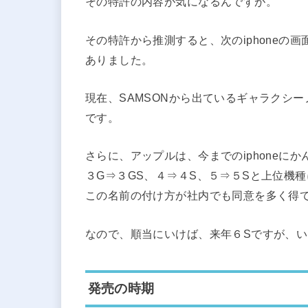
その特許の内容が気になるんですが。
その特許から推測すると、次のiphoneの
ありました。
現在、SAMSONから出ているギャラクシーノート
です。
さらに、アップルは、今までのiphoneにか
３G⇒３GS、４⇒４S、５⇒５Sと上位機
この名前の付け方が社内でも同意を多く得
なので、順当にいけば、来年６Sですが、
発売の時期