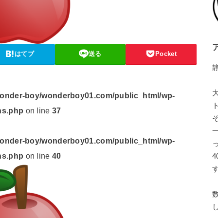
ア
はてブ
送る
Pocket
onder-boy/wonderboy01.com/public_html/wp-
ns.php
on line
37
onder-boy/wonderboy01.com/public_html/wp-
ns.php
on line
40