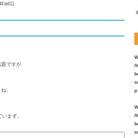
d#ad1]
W
話題ですが
/
b
c
よね。
p
W
/
残っています。
b
c