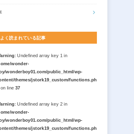
車
よく読まれている記事
arning
: Undefined array key 1 in
home/wonder-
oy/wonderboy01.com/public_html/wp-
ontent/themes/jstork19_custom/functions.ph
on line
37
arning
: Undefined array key 2 in
home/wonder-
oy/wonderboy01.com/public_html/wp-
ontent/themes/jstork19_custom/functions.ph