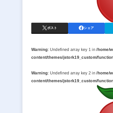
ポスト
シェア
Warning
: Undefined array key 1 in
/home/w
content/themes/jstork19_custom/functio
Warning
: Undefined array key 2 in
/home/w
content/themes/jstork19_custom/functio