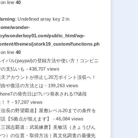
on line
40
arning
: Undefined array key 2 in
home/wonder-
oy/wonderboy01.com/public_html/wp-
ontent/themes/jstork19_custom/functions.ph
on line
40
ペイパル(paypal)の登録方法や使い方！コンビニ
での支払いも
- 438,707 views
楽天アカウントが停止し20万ポイント没収へ！
理由や復活の方法とは
- 199,263 views
phone7の発売日は!?いつ発表される!?値段
は！？
- 97,287 views
【信長の野望覇道】屋敷レベル20までの条件を
解説【S拠点が狙えます】
- 46,084 views
【三国志覇道：武装練磨】羌敏活（きょうびん
かつ）の位置・取得方法｜異文化調査の最優先