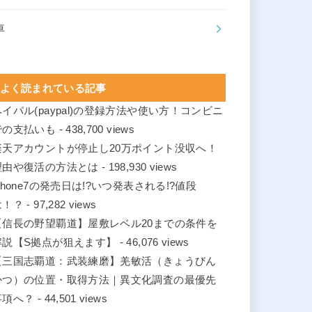
車
よく読まれている記事
ペイパル(paypal)の登録方法や使い方！コンビニ
での支払いも
- 438,700 views
楽天アカウントが停止し20万ポイント没収へ！
理由や復活の方法とは
- 198,930 views
phone7の発売日は!?いつ発表される!?値段
は！？
- 97,282 views
【信長の野望覇道】屋敷レベル20までの条件を
解説【S拠点が狙えます】
- 46,076 views
【三国志覇道：武装練磨】羌敏活（きょうびん
かつ）の位置・取得方法｜異文化調査の最優先
事項へ？
- 44,501 views