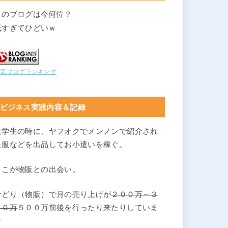
このブログは今何位？
低すぎてひどいｗ
人気ブログランキング
ビジネス実践内容＆記録
大学生の時に、ヤフオクでメンノンで紹介され
た服などを出品してお小遣いを稼ぐ。
ここが物販との出会い。
せどり（物販）で月の売り上げが
２００万～３
００万
５００万前後を行ったり来たりしていま
す