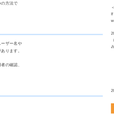
つの方法で
I
w
ユーザー名や
があります。
用者の確認、