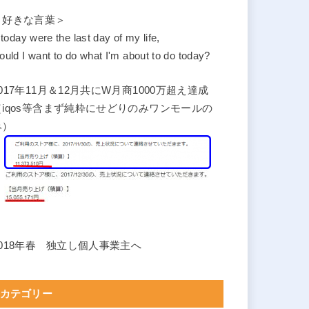
＜好きな言葉＞
f today were the last day of my life,
ould I want to do what I'm about to do today?
2017年11月＆12月共にW月商1000万超え達成
（iqos等含まず純粋にせどりのみワンモールの
み）
2018年春 独立し個人事業主へ
カテゴリー