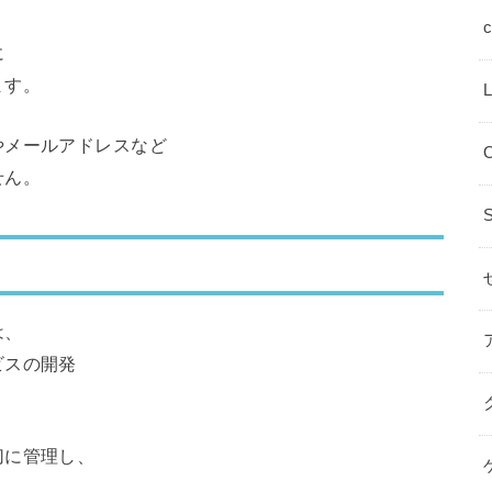
に
ます。
やメールアドレスなど
せん。
は、
ビスの開発
切に管理し、