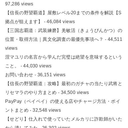
97,286 views
【信長の野望覇道】屋敷レベル20までの条件を解説【S
拠点が狙えます】
- 46,084 views
【三国志覇道：武装練磨】羌敏活（きょうびんかつ）の
位置・取得方法｜異文化調査の最優先事項へ？
- 44,511
views
涅マユリの名言から学んだ完璧は絶望を意味するという
こと。
- 44,030 views
お問い合わせ
- 36,151 views
【信長の野望覇道：攻略】最初のガチャの当たり武将と
リセマラのやり方まとめ
- 34,500 views
PayPay（ペイペイ）の使える店やチャージ方法・ポイ
ントまとめ
- 32,548 views
【せどり】仕入れで使っていたメルカリに詐欺師がいた
から潰してみた
- 26,302 views