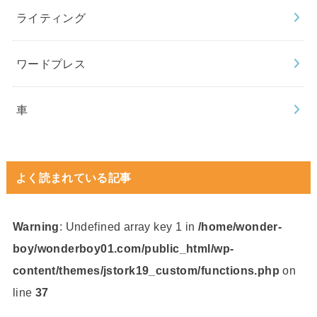
ライティング
ワードプレス
車
よく読まれている記事
Warning
: Undefined array key 1 in
/home/wonder-
boy/wonderboy01.com/public_html/wp-
content/themes/jstork19_custom/functions.php
on
line
37