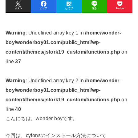
ポスト
シェア
はてブ
送る
Pocket
Warning
: Undefined array key 1 in
/home/wonder-
boy/wonderboy01.com/public_html/wp-
content/themes/jstork19_custom/functions.php
on
line
37
Warning
: Undefined array key 2 in
/home/wonder-
boy/wonderboy01.com/public_html/wp-
content/themes/jstork19_custom/functions.php
on
line
40
こんにちは。wonder boyです。
今回は、cyfonsのインストール方法について