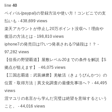
line
40
ペイパル(paypal)の登録方法や使い方！コンビニでの支
払いも
- 438,699 views
楽天アカウントが停止し20万ポイント没収へ！理由や
復活の方法とは
- 198,810 views
iphone7の発売日は!?いつ発表される!?値段は！？
-
97,282 views
【信長の野望覇道】屋敷レベル20までの条件を解説【S
拠点が狙えます】
- 46,075 views
【三国志覇道：武装練磨】羌敏活（きょうびんかつ）の
位置・取得方法｜異文化調査の最優先事項へ？
- 44,495
views
涅マユリの名言から学んだ完璧は絶望を意味するという
こと。
- 44,016 views