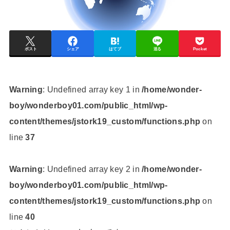
ポスト
シェア
はてブ
送る
Pocket
Warning
: Undefined array key 1 in
/home/wonder-
boy/wonderboy01.com/public_html/wp-
content/themes/jstork19_custom/functions.php
on
line
37
Warning
: Undefined array key 2 in
/home/wonder-
boy/wonderboy01.com/public_html/wp-
content/themes/jstork19_custom/functions.php
on
line
40