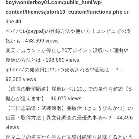
boy/wonderboy01.com/public_html/wp-
content/themes/jstork19_custom/functions.php
on
line
40
ペイパル(paypal)の登録方法や使い方！コンビニでの支
払いも
- 438,699 views
楽天アカウントが停止し20万ポイント没収へ！理由や
復活の方法とは
- 198,860 views
iphone7の発売日は!?いつ発表される!?値段は！？
-
97,282 views
【信長の野望覇道】屋敷レベル20までの条件を解説【S
拠点が狙えます】
- 46,075 views
【三国志覇道：武装練磨】羌敏活（きょうびんかつ）の
位置・取得方法｜異文化調査の最優先事項へ？
- 44,496
views
涅マユリの名言から学んだ完璧は絶望を意味するという