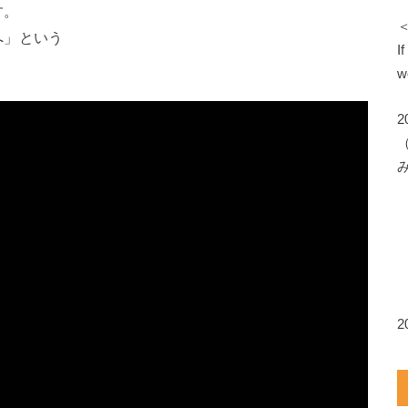
す。
へ」という
I
w