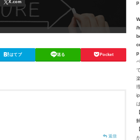
p
W
/
b
c
p
はてブ
送る
Pocket
i
返信