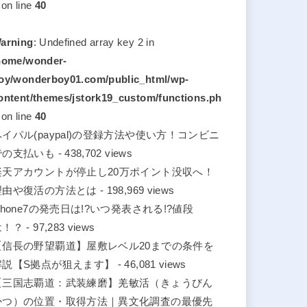
on line
40
arning
: Undefined array key 2 in
home/wonder-
oy/wonderboy01.com/public_html/wp-
ontent/themes/jstork19_custom/functions.ph
on line
40
ペイパル(paypal)の登録方法や使い方！コンビニ
での支払いも
- 438,702 views
楽天アカウントが停止し20万ポイント没収へ！
理由や復活の方法とは
- 198,969 views
phone7の発売日は!?いつ発表される!?値段
は！？
- 97,283 views
【信長の野望覇道】屋敷レベル20までの条件を
解説【S拠点が狙えます】
- 46,081 views
【三国志覇道：武装練磨】羌敏活（きょうびん
かつ）の位置・取得方法｜異文化調査の最優先