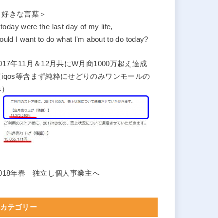
＜好きな言葉＞
f today were the last day of my life,
ould I want to do what I'm about to do today?
2017年11月＆12月共にW月商1000万超え達成
（iqos等含まず純粋にせどりのみワンモールの
み）
2018年春 独立し個人事業主へ
カテゴリー