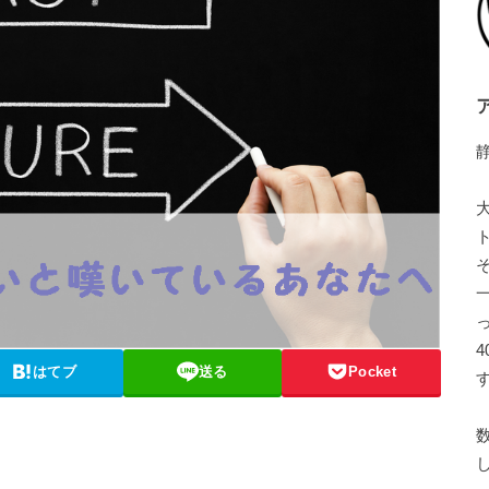
ア
はてブ
送る
Pocket