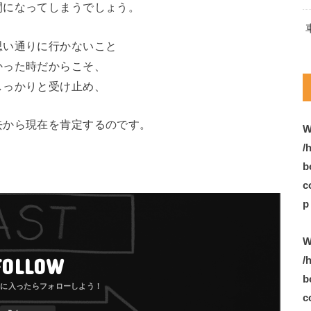
間になってしまうでしょう。
思い通りに行かないこと
かった時だからこそ、
しっかりと受け止め、
去から現在を肯定するのです。
W
/
b
c
p
W
FOLLOW
/
b
c