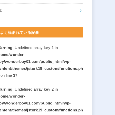
車
よく読まれている記事
arning
: Undefined array key 1 in
home/wonder-
oy/wonderboy01.com/public_html/wp-
ontent/themes/jstork19_custom/functions.ph
on line
37
arning
: Undefined array key 2 in
home/wonder-
oy/wonderboy01.com/public_html/wp-
ontent/themes/jstork19_custom/functions.ph