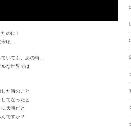
きたのに！
ば今頃…
っていても、あの時…
アルな世界では
話した時のこと
くしてなったと
さに天職だと
るんですか？