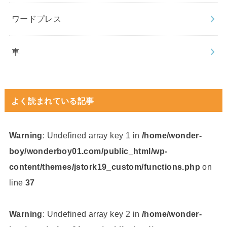
ワードプレス
車
よく読まれている記事
Warning
: Undefined array key 1 in
/home/wonder-
boy/wonderboy01.com/public_html/wp-
content/themes/jstork19_custom/functions.php
on
line
37
Warning
: Undefined array key 2 in
/home/wonder-