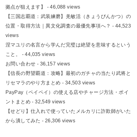
拠点が狙えます】
- 46,088 views
【三国志覇道：武装練磨】羌敏活（きょうびんかつ）の
位置・取得方法｜異文化調査の最優先事項へ？
- 44,523
views
涅マユリの名言から学んだ完璧は絶望を意味するという
こと。
- 44,035 views
お問い合わせ
- 36,157 views
【信長の野望覇道：攻略】最初のガチャの当たり武将と
リセマラのやり方まとめ
- 34,503 views
PayPay（ペイペイ）の使える店やチャージ方法・ポイ
ントまとめ
- 32,549 views
【せどり】仕入れで使っていたメルカリに詐欺師がいた
から潰してみた
- 26,306 views