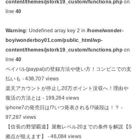
content/themes/jstork19_custom/functions.php
on
line
40
Warning
: Undefined array key 2 in
/home/wonder-
boy/wonderboy01.com/public_html/wp-
content/themes/jstork19_custom/functions.php
on
line
40
ペイパル(paypal)の登録方法や使い方！コンビニでの支
払いも
- 438,707 views
楽天アカウントが停止し20万ポイント没収へ！理由や
復活の方法とは
- 199,264 views
iphone7の発売日は!?いつ発表される!?値段は！？
-
97,287 views
【信長の野望覇道】屋敷レベル20までの条件を解説【S
拠点が狙えます】
- 46,084 views