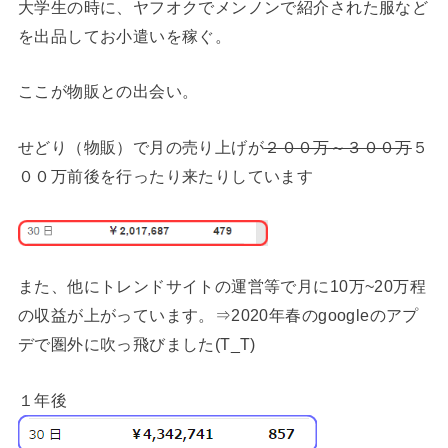
大学生の時に、ヤフオクでメンノンで紹介された服など
を出品してお小遣いを稼ぐ。
ここが物販との出会い。
せどり（物販）で月の売り上げが
２００万～３００万
５
００万前後を行ったり来たりしています
また、他にトレンドサイトの運営等で月に10万~20万程
の収益が上がっています。⇒2020年春のgoogleのアプ
デで圏外に吹っ飛びました(T_T)
１年後