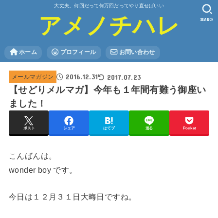
大丈夫。何回だって何万回だってやり直せばいい
アメノチハレ
SEARCH
ホーム
プロフィール
お問い合わせ
2016.12.31
2017.07.23
メールマガジン
【せどりメルマガ】今年も１年間有難う御座い
ました！
ポスト
シェア
はてブ
送る
Pocket
こんばんは。
wonder boy です。
今日は１２月３１日大晦日ですね。