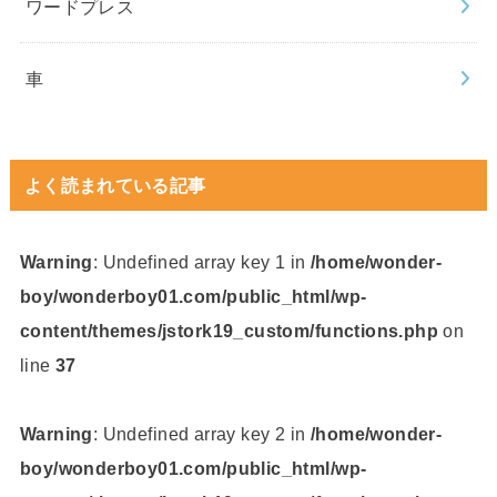
ワードプレス
車
よく読まれている記事
Warning
: Undefined array key 1 in
/home/wonder-
boy/wonderboy01.com/public_html/wp-
content/themes/jstork19_custom/functions.php
on
line
37
Warning
: Undefined array key 2 in
/home/wonder-
boy/wonderboy01.com/public_html/wp-